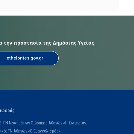
ια την προστασία της Δημόσιας Υγείας
ethelontes.gov.gr
αφοράς
κό: ΓΝ Νοσημάτων Θώρακος Αθηνών «Η Σωτηρία»,
κό: ΓΝ Αθηνών «Ο Ευαγγελισμός»