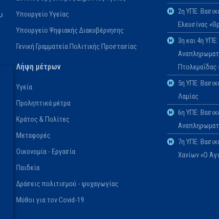
2η ΥΠΕ: Βασι
Υπουργείο Υγείας
υ
Ελευσίνας «Θ
Υπουργείο Ψηφιακής Διακυβέρνησης
3η και 4η ΥΠ
Γενική Γραμματεία Πολιτικής Προστασίας
Αναπληρωματι
Λήψη μέτρων
Πτολεμαΐδας
5η ΥΠΕ: Βασι
Υγεία
Λαμίας
Προληπτικά μέτρα
6η ΥΠΕ: Βασικ
Κράτος & Πολίτες
Αναπληρωματι
Μεταφορές
7η ΥΠΕ: Βασι
Οικονομία - Εργασία
Χανίων «Ο Άγ
Παιδεία
Δράσεις πολιτισμού - ψυχαγωγίας
Μύθοι για τον Covid-19