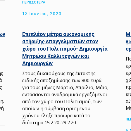
ΠΕΡΙΣΣΟΤΕΡΑ
13 Ιουνίου, 2020
ων
Επιπλέον μέτρα οικονομικής
Μ
στήριξης επαγγελματιών στον
γ
χώρο του Πολιτισμού- Δημιουργία
ε
Μητρώου Καλλιτεχνών και
Πο
Δημιουργών
ερ
ερ
ης
Στους δικαιούχους της έκτακτης
χώ
ά
ειδικής αποζημίωσης των 800 ευρώ
πρ
ς
για τους μήνες Μάρτιο, Απρίλιο, Μάιο,
επ
εντάσσονται αναδρομικά εργαζόμενοι
αί
η.
από τον χώρο του Πολιτισμού, των
Με
γή
οποίων η σύμβαση ορισμένου
χρόνου έληξε πρόωρα κατά το
ΠΕ
διάστημα 15.2.20-29.2.20.
5 