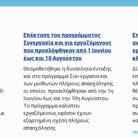
Επέκταση του προγράμματος
Ε
Συνεργασία και για εργαζόμενους
α
που προσλήφθηκαν από 1 Ιουνίου
ε
έως και 10 Αυγούστου
κ
Θεσμοθετήθηκε η δυνατόητα ένταξης
Δί
και στο πρόγραμμα Συν-εργασια και
επ
των μισθωτών πλήρους απασχόλησης
πλ
0-
οι οποίοι προσελήφθησαν από την 1η
θέ
Ιουνίου έως και την 10η Αυγούστου.
συ
Το πρόγραμμα καλύπτει
πρ
με
εργαζόμενους εφόσον έχουν
αν
εξαρτημένη σχέση πλήρους
κα
απασχόλησης
ΠΕ