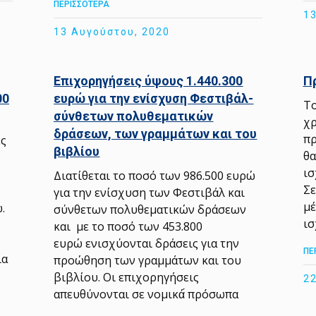
ΠΕΡΙΣΣΟΤΕΡΑ
13
13 Αυγούστου, 2020
Επιχορηγήσεις ύψους 1.440.300
Π
00
ευρώ για την ενίσχυση Φεστιβάλ-
Το
σύνθετων πολυθεματικών
χρ
δράσεων, των γραμμάτων και του
πρ
ες
βιβλίου
θα
ισ
Διατίθεται το ποσό των 986.500 ευρώ
Σε
για την ενίσχυση των Φεστιβάλ και
μέ
 ​
σύνθετων πολυθεματικών δράσεων
ισ
και με το ποσό των 453.800
ευρώ ενισχύονται δράσεις για την
ΠΕ
ία
προώθηση των γραμμάτων και του
βιβλίου. Οι επιχορηγήσεις
22
απευθύνονται σε νομικά́ πρόσωπα