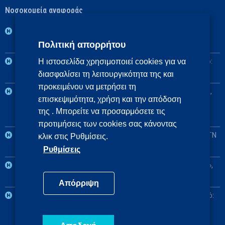
Νοσοκομεία αναφοράς
1η ΥΠΕ: Βασικό: ΓΝ Νοσημάτων Θώρακος Αθηνών «Η Σωτηρία»,
Πολιτική απορρήτου
Αναπληρωματικό: ΓΝ Αθηνών «Ο Ευαγγελισμός»
2η ΥΠΕ: Βασικό: Πανεπιστημιακό ΓΝ «Αττικόν», Αναπληρωματικό:
Η ιστοσελίδα χρησιμοποιεί cookies για να
διασφαλίσει τη λειτουργικότητα της και
ΓΝ Ελευσίνας «Θριάσιο»
προκειμένου να μετρήσει τη
3η και 4η ΥΠΕ: Βασικό: Πανεπιστημιακό ΓΝ Θεσσαλονίκης ΑΧΕΠΑ,
επισκεψιμότητα, χρήση και την απόδοση
Αναπληρωματικά: Πανεπιστημιακό ΓΝ Αλεξανδρούπολης, ΓΝ
της . Μπορείτε να προσαρμόσετε τις
Πτολεμαΐδας «Μποδοσάκειο»
προτιμήσεις των cookies σας κάνοντας
5η ΥΠΕ: Βασικό: Πανεπιστημιακό ΓΝ Λάρισας, Αναπληρωματικό: ΓΝ
κλικ στις Ρυθμίσεις.
Λαμίας
Ρυθμίσεις
6η ΥΠΕ: Βασικό: Πανεπιστημιακό ΓΝ Πατρών «Παναγιά η Βοήθεια»,
Αναπληρωματικό: Πανεπιστημιακό ΓΝ Ιωαννίνων
Απόρριψη
7η ΥΠΕ: Βασικό: Πανεπιστημιακό ΓΝ Ηρακλείου, Αναπληρωματικό:
ΓΝ Χανίων «Ο Άγιος Γεώργιος»