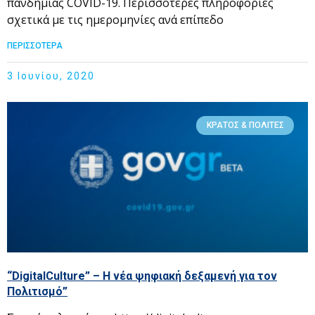
πανδημίας COVID-19. Περισσότερες πληροφορίες
σχετικά με τις ημερομηνίες ανά επίπεδο
ΠΕΡΙΣΣΟΤΕΡΑ
3 Ιουνίου, 2020
ΚΡΆΤΟΣ & ΠΟΛΊΤΕΣ
“DigitalCulture” – Η νέα ψηφιακή δεξαμενή για τον
Πολιτισμό”