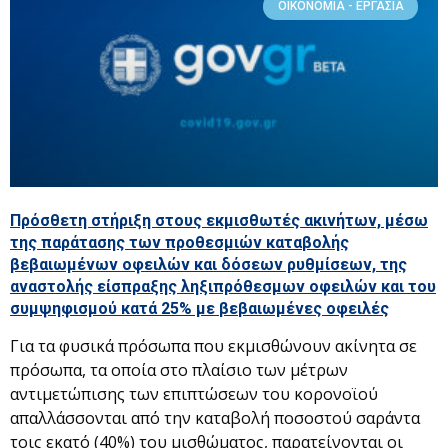
ΟΙΚΟΝΟΜΊΑ - ΕΡΓΑΣΊΑ
Πρόσθετη στήριξη στους εκμισθωτές ακινήτων, μέσω
της παράτασης των προθεσμιών καταβολής
βεβαιωμένων οφειλών και δόσεων ρυθμίσεων, της
αναστολής είσπραξης ληξιπρόθεσμων οφειλών και του
συμψηφισμού κατά 25% με βεβαιωμένες οφειλές
Για τα φυσικά πρόσωπα που εκμισθώνουν ακίνητα σε
πρόσωπα, τα οποία στο πλαίσιο των μέτρων
αντιμετώπισης των επιπτώσεων του κορονοϊού
απαλλάσσονται από την καταβολή ποσοστού σαράντα
τοις εκατό (40%) του μισθώματος, παρατείνονται οι