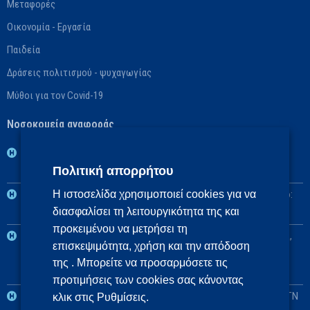
Μεταφορές
Οικονομία - Εργασία
Παιδεία
Δράσεις πολιτισμού - ψυχαγωγίας
Μύθοι για τον Covid-19
Νοσοκομεία αναφοράς
1η ΥΠΕ: Βασικό: ΓΝ Νοσημάτων Θώρακος Αθηνών «Η Σωτηρία»,
Πολιτική απορρήτου
Αναπληρωματικό: ΓΝ Αθηνών «Ο Ευαγγελισμός»
2η ΥΠΕ: Βασικό: Πανεπιστημιακό ΓΝ «Αττικόν», Αναπληρωματικό:
Η ιστοσελίδα χρησιμοποιεί cookies για να
διασφαλίσει τη λειτουργικότητα της και
ΓΝ Ελευσίνας «Θριάσιο»
προκειμένου να μετρήσει τη
3η και 4η ΥΠΕ: Βασικό: Πανεπιστημιακό ΓΝ Θεσσαλονίκης ΑΧΕΠΑ,
επισκεψιμότητα, χρήση και την απόδοση
Αναπληρωματικά: Πανεπιστημιακό ΓΝ Αλεξανδρούπολης, ΓΝ
της . Μπορείτε να προσαρμόσετε τις
Πτολεμαΐδας «Μποδοσάκειο»
προτιμήσεις των cookies σας κάνοντας
5η ΥΠΕ: Βασικό: Πανεπιστημιακό ΓΝ Λάρισας, Αναπληρωματικό: ΓΝ
κλικ στις Ρυθμίσεις.