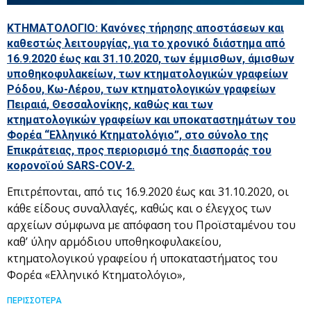
ΚΤΗΜΑΤΟΛΟΓΙΟ: Κανόνες τήρησης αποστάσεων και
καθεστώς λειτουργίας, για το χρονικό διάστημα από
16.9.2020 έως και 31.10.2020, των έμμισθων, άμισθων
υποθηκοφυλακείων, των κτηματολογικών γραφείων
Ρόδου, Κω-Λέρου, των κτηματολογικών γραφείων
Πειραιά, Θεσσαλονίκης, καθώς και των
κτηματολογικών γραφείων και υποκαταστημάτων του
Φορέα “Ελληνικό Κτηματολόγιο”, στο σύνολο της
Επικράτειας, προς περιορισμό της διασποράς του
κορονοϊού SARS-COV-2.
Επιτρέπονται, από τις 16.9.2020 έως και 31.10.2020, οι
κάθε είδους συναλλαγές, καθώς και ο έλεγχος των
αρχείων σύμφωνα με απόφαση του Προϊσταμένου του
καθ’ ύλην αρμόδιου υποθηκοφυλακείου,
κτηματολογικού γραφείου ή υποκαταστήματος του
Φορέα «Ελληνικό Κτηματολόγιο»,
ΠΕΡΙΣΣΟΤΕΡΑ