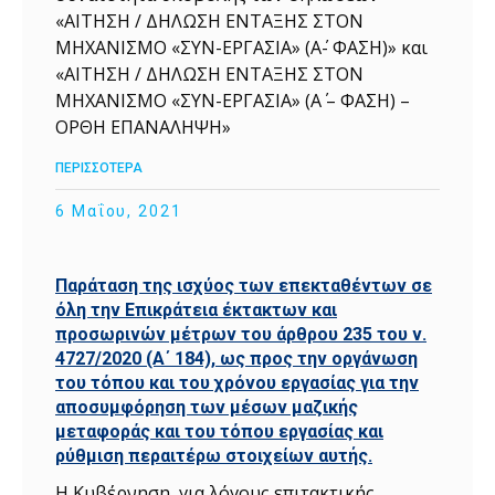
«ΑΙΤΗΣΗ / ΔΗΛΩΣΗ ΕΝΤΑΞΗΣ ΣΤΟΝ
ΜΗΧΑΝΙΣΜΟ «ΣΥΝ-ΕΡΓΑΣΙΑ» (Α΄- ΦΑΣΗ)» και
«ΑΙΤΗΣΗ / ΔΗΛΩΣΗ ΕΝΤΑΞΗΣ ΣΤΟΝ
ΜΗΧΑΝΙΣΜΟ «ΣΥΝ-ΕΡΓΑΣΙΑ» (Α΄ – ΦΑΣΗ) –
ΟΡΘΗ ΕΠΑΝΑΛΗΨΗ»
ΠΕΡΙΣΣΟΤΕΡΑ
6 Μαΐου, 2021
Παράταση της ισχύος των επεκταθέντων σε
όλη την Επικράτεια έκτακτων και
προσωρινών μέτρων του άρθρου 235 του ν.
4727/2020 (Α΄ 184), ως προς την οργάνωση
του τόπου και του χρόνου εργασίας για την
αποσυμφόρηση των μέσων μαζικής
μεταφοράς και του τόπου εργασίας και
ρύθμιση περαιτέρω στοιχείων αυτής.
Η Κυβέρνηση, για λόγους επιτακτικής