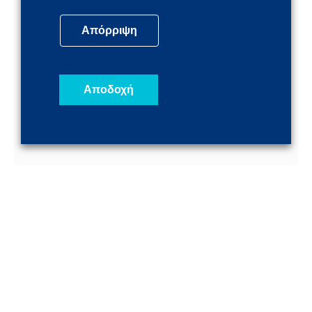
για την πρόληψη της διάδοσης του
κορονοϊού SARS-COV-2. Βάσει της
Απόρριψη
συγκεκριμένης οι εργοδότες οφείλουν να
διευκολύνουν τους εργαζομένους τους με
κάθε
Αποδοχή
ΠΕΡΙΣΣΟΤΕΡΑ
15 Απριλίου, 2021
Έκτακτη οικονομική ενίσχυση για τις
επιχειρήσεις τουριστικών λεωφορείων
Θεσπίζεται καθεστώς χορήγησης
ενισχύσεων για την έκτακτη επιδότηση
επιχειρήσεων οι οποίες διαθέτουν
τουριστικά λεωφορεία και έχουν πληγεί
εξαιτίας της πανδημίας COVID-19, με τη
μορφή άμεσης έκτακτης επιδότησης, στις