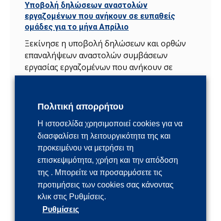
Yποβολή δηλώσεων αναστολών
εργαζομένων που ανήκουν σε ευπαθείς
ομάδες για το μήνα Απρίλιο
Ξεκίνησε η υποβολή δηλώσεων και ορθών
επαναλήψεων αναστολών συμβάσεων
εργασίας εργαζομένων που ανήκουν σε
ευπαθείς ομάδες και υπάγονται στην σχετική
ΚΥΑ της οποίας η ισχύς παρατάθηκε με την
έως τις 30 Απριλίου 2021, για τον
Πολιτική απορρήτου
ΠΕΡΙΣΣΟΤΕΡΑ
Η ιστοσελίδα χρησιμοποιεί cookies για να
διασφαλίσει τη λειτουργικότητα της και
16 Απριλίου, 2021
προκειμένου να μετρήσει τη
επισκεψιμότητα, χρήση και την απόδοση
της . Μπορείτε να προσαρμόσετε τις
Διευκόλυνση εμβολιασμού εργαζομένων
προτιμήσεις των cookies σας κάνοντας
Με εγκύκλιο της Γενικής Γραμματείας
κλικ στις Ρυθμίσεις.
Εργασίας του Υπουργείου Εργασίας και
Ρυθμίσεις
Κοινωνικών Υποθέσεων παρέχονται οδηγίες