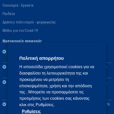
Οικονομία - Εργασία
Παιδεία
Δράσεις πολιτισμού - ψυχαγωγίας
Μύθοι για τον Covid-19
Νοσοκομεία αναφοράς
1η ΥΠΕ: Βασικό: ΓΝ Νοσημάτων Θώρακος Αθηνών «Η Σωτηρία»,
Πολιτική απορρήτου
Αναπληρωματικό: ΓΝ Αθηνών «Ο Ευαγγελισμός»
2η ΥΠΕ: Βασικό: Πανεπιστημιακό ΓΝ «Αττικόν», Αναπληρωματικό:
Η ιστοσελίδα χρησιμοποιεί cookies για να
διασφαλίσει τη λειτουργικότητα της και
ΓΝ Ελευσίνας «Θριάσιο»
προκειμένου να μετρήσει τη
3η και 4η ΥΠΕ: Βασικό: Πανεπιστημιακό ΓΝ Θεσσαλονίκης ΑΧΕΠΑ,
επισκεψιμότητα, χρήση και την απόδοση
Αναπληρωματικά: Πανεπιστημιακό ΓΝ Αλεξανδρούπολης, ΓΝ
της . Μπορείτε να προσαρμόσετε τις
Πτολεμαΐδας «Μποδοσάκειο»
προτιμήσεις των cookies σας κάνοντας
5η ΥΠΕ: Βασικό: Πανεπιστημιακό ΓΝ Λάρισας, Αναπληρωματικό: ΓΝ
κλικ στις Ρυθμίσεις.
Λαμίας
Ρυθμίσεις