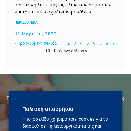
αναστολή λειτουργίας όλων των δημόσιων
και ιδιωτικών σχολικών μονάδων
ΠΕΡΙΣΣΟΤΕΡΑ
31 Μαρτίου, 2020
« Προηγούμενη σελίδα
1
2
3
4
5
6
7
8
9
10
Επόμενη σελίδα »
Γίνε εθελοντής για την προστασία της Δημόσιας
Υγείας
Πολιτική απορρήτου
ethelontes.gov.gr
Η ιστοσελίδα χρησιμοποιεί cookies για να
διασφαλίσει τη λειτουργικότητα της και