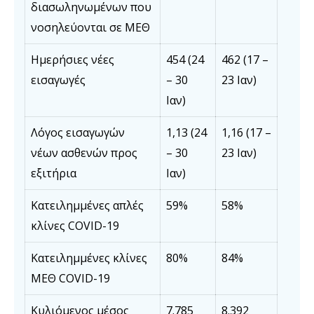
διασωληνωμένων που
νοσηλεύονται σε ΜΕΘ
Ημερήσιες νέες
454 (24
462 (17 –
εισαγωγές
– 30
23 Ιαν)
Ιαν)
Λόγος εισαγωγών
1,13 (24
1,16 (17 –
νέων ασθενών προς
– 30
23 Ιαν)
εξιτήρια
Ιαν)
Κατειλημμένες απλές
59%
58%
κλίνες COVID-19
Κατειλημμένες κλίνες
80%
84%
ΜΕΘ COVID-19
Κυλιόμενος μέσος
7.785
8.392