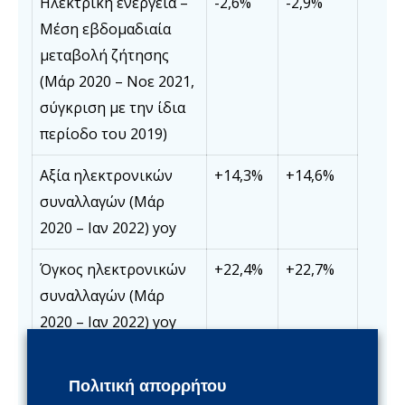
Ηλεκτρική ενέργεια –
-2,6%
-2,9%
Μέση εβδομαδιαία
μεταβολή ζήτησης
(Μάρ 2020 – Νοε 2021,
σύγκριση με την ίδια
περίοδο του 2019)
Αξία ηλεκτρονικών
+14,3%
+14,6%
συναλλαγών (Μάρ
2020 – Ιαν 2022) yoy
Όγκος ηλεκτρονικών
+22,4%
+22,7%
συναλλαγών (Μάρ
2020 – Ιαν 2022) yoy
Επικυρώσεις
-43,6%
-51,3%
Πολιτική απορρήτου
εισιτηρίων ΟΑΣΑ
(17 – 23
(10 – 16