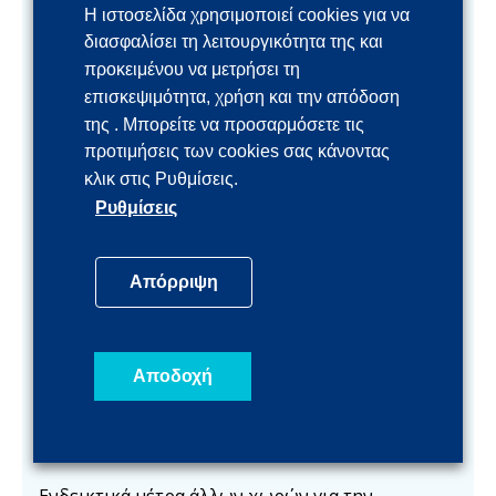
(σύγκριση με την ίδια
Ιαν
Ιαν 2022)
Η ιστοσελίδα χρησιμοποιεί cookies για να
διασφαλίσει τη λειτουργικότητα της και
περίοδο 2019)
2022)
προκειμένου να μετρήσει τη
Χρηματοδότηση
+1,3%
+1,1%
επισκεψιμότητα, χρήση και την απόδοση
της . Μπορείτε να προσαρμόσετε τις
ιδιωτικού τομέα
(Δεκ
(Νοε
προτιμήσεις των cookies σας κάνοντας
2021)
2021)
κλικ στις Ρυθμίσεις.
Ρυθμίσεις
Καταθέσεις ιδιωτικού
+9,9%
+10,4%
τομέα
(Δεκ
(Νοε
2021)
2021)
Απόρριψη
Δείκτης οικονομικού
114,2
110,3
κλίματος
(Ιαν
(Δεκ
Αποδοχή
2022)
2021)