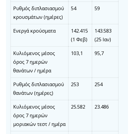
Ρυθμός διπλασιασμού
54
59
κρουσμάτων (ημέρες)
Ενεργά κρούσματα
142.415
143.583
(1 Φεβ)
(25 Ιαν)
Κυλιόμενος μέσος
103,1
95,7
όρος 7 ημερών
θανάτων / ημέρα
Ρυθμός διπλασιασμού
253
254
θανάτων (ημέρες)
Κυλιόμενος μέσος
25.582
23.486
όρος 7 ημερών
μοριακών τεστ / ημέρα