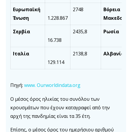
Ευρωπαϊκή
2748
Βόρεια
Ένωση
1.228.867
Μακεδονία
Σερβία
2435,8
Ρωσία
16.738
Ιταλία
2138,8
Αλβανία
129.114
Πηγή:
www. Ourworldindata.org
Ο μέσος όρος ηλικίας του συνόλου των
κρουσμάτων που έχουν καταγραφεί από την
αρχή της πανδημίας είναι τα 35 έτη.
Επίσης, ο μέσος όρος του ημερήσιου αριθμού