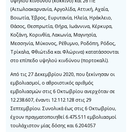
υψηλού κινδύνου (κόκκινο) και 26 ΠΕ
(Αιτωλοακαρνανία, Αργολίδα, Αττική, Αχαΐα,
Βοιωτία, Έβρος, Ευρυτανία, Ηλεία, Ηράκλειο,
Θάσος, Θεσπρωτία, Θήρα, Ιωάννινα, Κέρκυρα,
Κοζάνη, Κορινθία, Λακωνία, Μαγνησία,
Μεσσηνία, Μύκονος, Ρέθυμνο, Ροδόπη, Ρόδος,
Τρίκαλα, Φθιώτιδα και Φλώρινα) κατατάσσονται
στο επίπεδο υψηλού κινδύνου (πορτοκαλί).
Από τις 27 Δεκεμβρίου 2020, που ξεκίνησαν οι
εμβολιασμοί, ο αθροιστικός αριθμός
εμβολιασμών στις 6 Οκτωβρίου ανερχόταν σε
12.238.607, έναντι 12.112.128 στις 29
Σεπτεμβρίου. Συνολικά έως στις 6 Οκτωβρίου,
έχουν πραγματοποιηθεί 6.475.511 εμβολιασμοί
τουλάχιστον μίας δόσης και 6.204.057