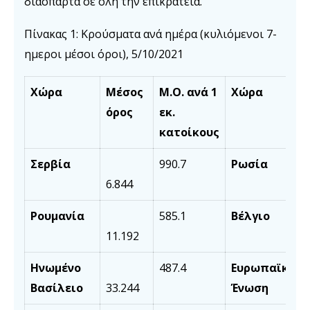
διάσπαρτα σε όλη την επικράτεια.
Πίνακας 1: Κρούσματα ανά ημέρα (κυλιόμενοι 7-
ημεροι μέσοι όροι), 5/10/2021
Χώρα
Μέσος
Μ.Ο. ανά 1
Χώρα
όρος
εκ.
κατοίκους
Σερβία
990.7
Ρωσία
6.844
Ρουμανία
585.1
Βέλγιο
11.192
Ηνωμένο
487.4
Ευρωπαϊκή
Βασίλειο
33.244
Ένωση