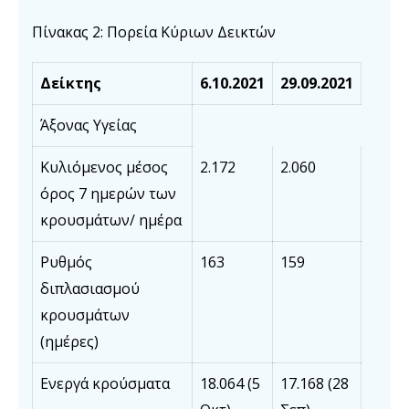
Πίνακας 2: Πορεία Κύριων Δεικτών
Δείκτης
6
.
10
.202
1
2
9
.
0
9
.2021
Άξονας Υγείας
Κυλιόμενος μέσος
2.172
2.060
όρος 7 ημερών των
κρουσμάτων/ ημέρα
Ρυθμός
163
159
διπλασιασμού
κρουσμάτων
(ημέρες)
Ενεργά κρούσματα
18.064 (5
17.168 (28