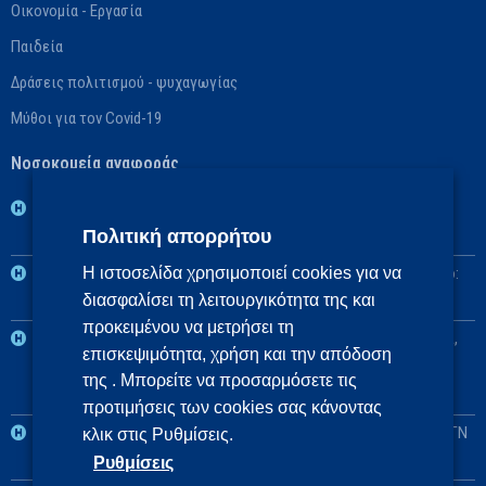
Οικονομία - Εργασία
Παιδεία
Δράσεις πολιτισμού - ψυχαγωγίας
Μύθοι για τον Covid-19
Νοσοκομεία αναφοράς
1η ΥΠΕ: Βασικό: ΓΝ Νοσημάτων Θώρακος Αθηνών «Η Σωτηρία»,
Πολιτική απορρήτου
Αναπληρωματικό: ΓΝ Αθηνών «Ο Ευαγγελισμός»
2η ΥΠΕ: Βασικό: Πανεπιστημιακό ΓΝ «Αττικόν», Αναπληρωματικό:
Η ιστοσελίδα χρησιμοποιεί cookies για να
διασφαλίσει τη λειτουργικότητα της και
ΓΝ Ελευσίνας «Θριάσιο»
προκειμένου να μετρήσει τη
3η και 4η ΥΠΕ: Βασικό: Πανεπιστημιακό ΓΝ Θεσσαλονίκης ΑΧΕΠΑ,
επισκεψιμότητα, χρήση και την απόδοση
Αναπληρωματικά: Πανεπιστημιακό ΓΝ Αλεξανδρούπολης, ΓΝ
της . Μπορείτε να προσαρμόσετε τις
Πτολεμαΐδας «Μποδοσάκειο»
προτιμήσεις των cookies σας κάνοντας
5η ΥΠΕ: Βασικό: Πανεπιστημιακό ΓΝ Λάρισας, Αναπληρωματικό: ΓΝ
κλικ στις Ρυθμίσεις.
Λαμίας
Ρυθμίσεις