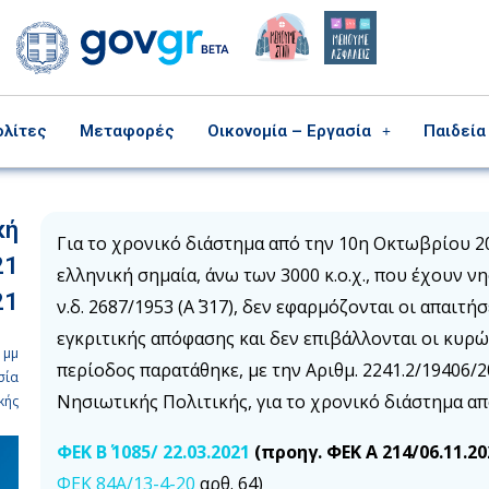
ολίτες
Μεταφορές
Οικονομία – Εργασία
Παιδεία
κή
Για το χρονικό διάστημα από την 10η Οκτωβρίου 202
21
ελληνική σημαία, άνω των 3000 κ.ο.χ., που έχουν 
21
ν.δ. 2687/1953 (Α΄ 317), δεν εφαρμόζονται οι απαιτ
εγκριτικής απόφασης και δεν επιβάλλονται οι κυρ
 μμ
περίοδος παρατάθηκε, με την Αριθμ. 2241.2/19406
σία
Νησιωτικής Πολιτικής, για το χρονικό διάστημα από 
κής
ΦΕΚ Β΄ 1085/ 22.03.2021
(προηγ.
ΦΕΚ Α 214/06.11.20
ΦΕΚ 84Α/13-4-20
αρθ. 64)