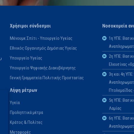
Χρήσιμοι σύνδεσμοι
Νοσοκομεία αν
Μένουμε Σπίτι - Υπουργείο Υγείας
1η ΥΠΕ: Βασι
Αναπληρωματι
Εθνικός Οργανισμός Δημόσιας Υγείας
2η ΥΠΕ: Βασι
Υπουργείο Υγείας
υ
Ελευσίνας «Θ
Υπουργείο Ψηφιακής Διακυβέρνησης
3η και 4η ΥΠ
Γενική Γραμματεία Πολιτικής Προστασίας
Αναπληρωματι
Λήψη μέτρων
Πτολεμαΐδας
5η ΥΠΕ: Βασι
Υγεία
Λαμίας
Προληπτικά μέτρα
6η ΥΠΕ: Βασικ
Κράτος & Πολίτες
Αναπληρωματι
Μεταφορές