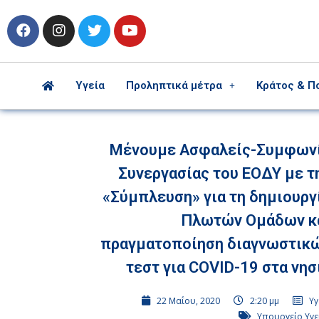
Υγεία
Προληπτικά μέτρα
Κράτος & Π
Μένουμε Ασφαλείς-Συμφων
Συνεργασίας του ΕΟΔΥ με τ
«Σύμπλευση» για τη δημιουργ
Πλωτών Ομάδων κ
πραγματοποίηση διαγνωστικ
τεστ για COVID-19 στα νησ
22 Μαΐου, 2020
2:20 μμ
Υγ
Υπουργείο Υγε