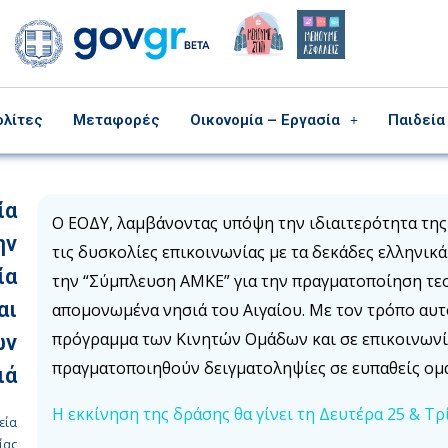
ολίτες
Μεταφορές
Οικονομία – Εργασία
Παιδεία
ία
Ο ΕΟΔΥ, λαμβάνοντας υπόψη την ιδιαιτερότητα της
ην
τις δυσκολίες επικοινωνίας με τα δεκάδες ελληνικ
ία
την “Σύμπλευση ΑΜΚΕ” για την πραγματοποίηση τεστ
αι
απομονωμένα νησιά του Αιγαίου. Με τον τρόπο αυτ
πρόγραμμα των Κινητών Ομάδων και σε επικοινωνί
ών
πραγματοποιηθούν δειγματοληψίες σε ευπαθείς ομ
ιά
Η εκκίνηση της δράσης θα γίνει τη Δευτέρα 25 & Τρ
εία
ίας