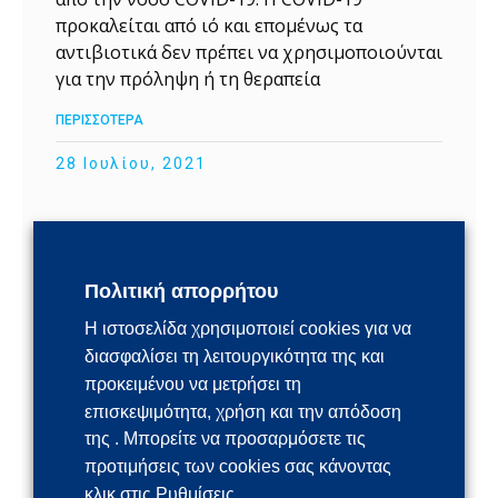
προκαλείται από ιό και επομένως τα
αντιβιοτικά δεν πρέπει να χρησιμοποιούνται
για την πρόληψη ή τη θεραπεία
ΠΕΡΙΣΣΟΤΕΡΑ
28 Ιουλίου, 2021
ΜΥΘΟΣ: Οι λάμπες υπεριώδους
ακτινοβολίας (UV) βοηθούν στην αντισηψία
των χεριών ή άλλων περιοχών του
Πολιτική απορρήτου
δέρματός σας.
Η ιστοσελίδα χρησιμοποιεί cookies για να
ΑΛΗΘΕΙΑ: ΔΕΝ πρέπει να χρησιμοποιούνται
διασφαλίσει τη λειτουργικότητα της και
οι λάμπες υπεριώδους ακτινοβολίας (UV) για
προκειμένου να μετρήσει τη
την αντισηψία των χεριών ή άλλων
επισκεψιμότητα, χρήση και την απόδοση
περιοχών του δέρματός σας. Η υπεριώδης
της . Μπορείτε να προσαρμόσετε τις
ακτινοβολία μπορεί να προκαλέσει ερεθισμό
προτιμήσεις των cookies σας κάνοντας
του δέρματος και να βλάψει τα μάτια
κλικ στις Ρυθμίσεις.