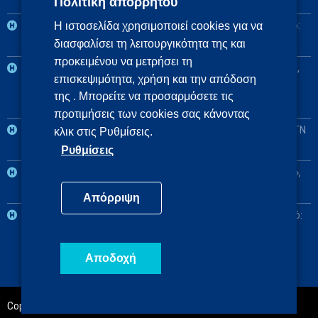
Πολιτική απορρήτου
Αναπληρωματικό: ΓΝ Αθηνών «Ο Ευαγγελισμός»
2η ΥΠΕ: Βασικό: Πανεπιστημιακό ΓΝ «Αττικόν», Αναπληρωματικό:
Η ιστοσελίδα χρησιμοποιεί cookies για να
διασφαλίσει τη λειτουργικότητα της και
ΓΝ Ελευσίνας «Θριάσιο»
προκειμένου να μετρήσει τη
3η και 4η ΥΠΕ: Βασικό: Πανεπιστημιακό ΓΝ Θεσσαλονίκης ΑΧΕΠΑ,
επισκεψιμότητα, χρήση και την απόδοση
Αναπληρωματικά: Πανεπιστημιακό ΓΝ Αλεξανδρούπολης, ΓΝ
της . Μπορείτε να προσαρμόσετε τις
Πτολεμαΐδας «Μποδοσάκειο»
προτιμήσεις των cookies σας κάνοντας
5η ΥΠΕ: Βασικό: Πανεπιστημιακό ΓΝ Λάρισας, Αναπληρωματικό: ΓΝ
κλικ στις Ρυθμίσεις.
Λαμίας
Ρυθμίσεις
6η ΥΠΕ: Βασικό: Πανεπιστημιακό ΓΝ Πατρών «Παναγιά η Βοήθεια»,
Αναπληρωματικό: Πανεπιστημιακό ΓΝ Ιωαννίνων
Απόρριψη
7η ΥΠΕ: Βασικό: Πανεπιστημιακό ΓΝ Ηρακλείου, Αναπληρωματικό:
ΓΝ Χανίων «Ο Άγιος Γεώργιος»
Αποδοχή
Copyright@2020 | Powered by
Indigital