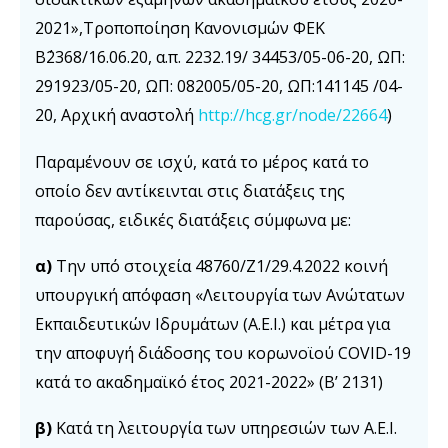
2021»,Τροποποίηση Κανονισμών ΦΕΚ
Β΄2368/16.06.20, α.π. 2232.19/ 34453/05-06-20, ΩΠ:
291923/05-20, ΩΠ: 082005/05-20, ΩΠ:141145 /04-
20, Αρχική αναστολή
http://hcg.gr/node/22664
)
Παραμένουν σε ισχύ, κατά το μέρος κατά το
οποίο δεν αντίκεινται στις διατάξεις της
παρούσας, ειδικές διατάξεις σύμφωνα με:
α)
Την υπό στοιχεία 48760/Ζ1/29.4.2022 κοινή
υπουργική απόφαση «Λειτουργία των Ανώτατων
Εκπαιδευτικών Ιδρυμάτων (Α.Ε.Ι.) και μέτρα για
την αποφυγή διάδοσης του κορωνοϊού COVID-19
κατά το ακαδημαϊκό έτος 2021-2022» (Β’ 2131)
β)
Κατά τη λειτουργία των υπηρεσιών των Α.Ε.Ι.