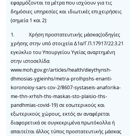
εφαρμόζονται τα μέτρα που ισχύουν για τις
δημόσιες υπηρεσίες και ιδιωτικές επιχειρήσεις
(σημεία 1 και 2):
1. Χρήση προστατευτικής μάσκας(οδηγίες
χρήσης στην υπό στοιχεία Δ1α/Γ.Π.17917/22.3.21
εγκύκλιο του Υπουργείου Υγείας αναρτημένη
στην ιστοσελίδα:
www.moh.gov.gr/articles/health/dieythynsh-
dhmosias-ygieinhs/metra-prolhpshs-enanti-
koronoioy-sars-cov-2/8607-systaseis-anaforika-
me-thn-xrhsh-ths-maskas-sto-plaisio-ths-
pandhmias-covid-19) σε εσωτερικούς και
εξωτερικούς χώρους, εκτός αν αναφέρεται
διαφορετικά σε συγκεκριμένα πρωτόκολλα ή
απαιτείται άλλος τύπος προστατευτικής μάσκας