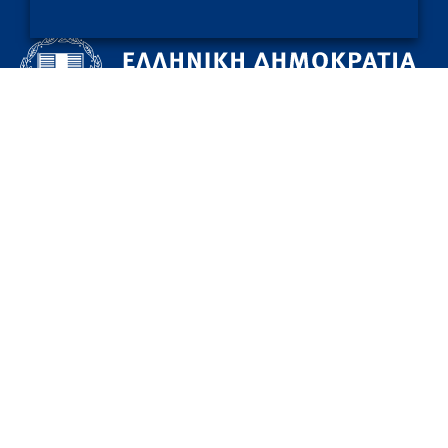
Η επίσημη ιστοσελίδα ενημέρωσης για τα μέτρα που
λαμβάνονται από την Ελληνική Κυβέρνηση για τον νέο
κορονοϊό.
Συχνές ερωτήσεις
Χρήσιμοι σύνδεσμοι
Μένουμε Σπίτι - Υπουργείο Υγείας
Εθνικός Οργανισμός Δημόσιας Υγείας
Υπουργείο Υγείας