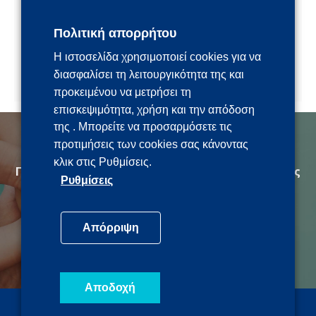
ΠΕΡΙΣΣΟΤΕΡΑ
Πολιτική απορρήτου
5 Απριλίου, 2020
Η ιστοσελίδα χρησιμοποιεί cookies για να
« Προηγούμενη σελίδα
1
2
Επόμενη σελίδα »
διασφαλίσει τη λειτουργικότητα της και
προκειμένου να μετρήσει τη
επισκεψιμότητα, χρήση και την απόδοση
της . Μπορείτε να προσαρμόσετε τις
προτιμήσεις των cookies σας κάνοντας
κλικ στις Ρυθμίσεις.
Γίνε εθελοντής για την προστασία της Δημόσιας
Ρυθμίσεις
Υγείας
ethelontes.gov.gr
Απόρριψη
Αποδοχή