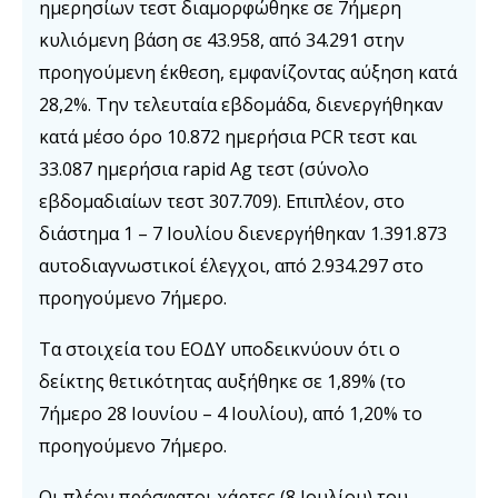
ημερησίων τεστ διαμορφώθηκε σε 7ήμερη
κυλιόμενη βάση σε 43.958, από 34.291 στην
προηγούμενη έκθεση, εμφανίζοντας αύξηση κατά
28,2%. Την τελευταία εβδομάδα, διενεργήθηκαν
κατά μέσο όρο 10.872 ημερήσια PCR τεστ και
33.087 ημερήσια rapid Ag τεστ (σύνολο
εβδομαδιαίων τεστ 307.709). Επιπλέον, στο
διάστημα 1 – 7 Ιουλίου διενεργήθηκαν 1.391.873
αυτοδιαγνωστικοί έλεγχοι, από 2.934.297 στο
προηγούμενο 7ήμερο.
Τα στοιχεία του ΕΟΔΥ υποδεικνύουν ότι ο
δείκτης θετικότητας αυξήθηκε σε 1,89% (το
7ήμερο 28 Ιουνίου – 4 Ιουλίου), από 1,20% το
προηγούμενο 7ήμερο.
Οι πλέον πρόσφατοι χάρτες (8 Ιουλίου) του