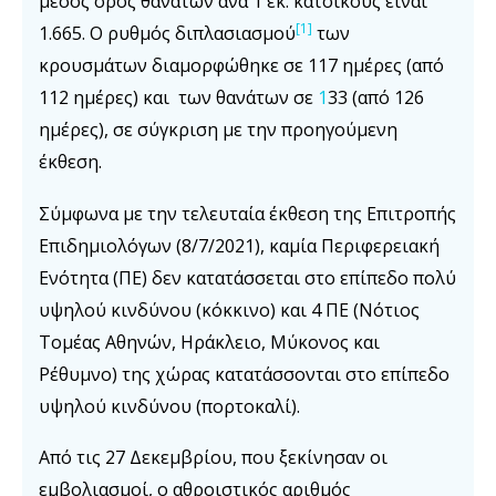
μέσος όρος θανάτων ανά 1 εκ. κατοίκους είναι
[1]
1.665. Ο ρυθμός διπλασιασμού
των
κρουσμάτων διαμορφώθηκε σε 117 ημέρες (από
112 ημέρες) και των θανάτων σε
1
33 (από 126
ημέρες), σε σύγκριση με την προηγούμενη
έκθεση.
Σύμφωνα με την τελευταία έκθεση της Επιτροπής
Επιδημιολόγων (8/7/2021), καμία Περιφερειακή
Ενότητα (ΠΕ) δεν κατατάσσεται στο επίπεδο πολύ
υψηλού κινδύνου (κόκκινο) και 4 ΠΕ (Νότιος
Τομέας Αθηνών, Ηράκλειο, Μύκονος και
Ρέθυμνο) της χώρας κατατάσσονται στο επίπεδο
υψηλού κινδύνου (πορτοκαλί).
Από τις 27 Δεκεμβρίου, που ξεκίνησαν οι
εμβολιασμοί, ο αθροιστικός αριθμός