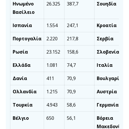
Ηνωμένο
26.325
387,7
Σουηδία
Βασίλειο
Ισπανία
1.554
247,1
Κροατία
Πορτογαλία
2.220
217,8
Σερβία
Ρωσία
23.152
158,6
Σλοβενία
Ελλάδα
1.081
74,7
Ιταλία
Δανία
411
70,9
Βουλγαρία
Ολλανδία
1.215
70,9
Αυστρία
Τουρκία
4.943
58,6
Γερμανία
Βέλγιο
650
56,1
Βόρεια
Μακεδονία