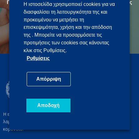
Γίνε εθελοντής για την προστασία της Δημόσιας
Η ιστοσελίδα χρησιμοποιεί cookies για να
Υγείας
διασφαλίσει τη λειτουργικότητα της και
προκειμένου να μετρήσει τη
ethelontes.gov.gr
επισκεψιμότητα, χρήση και την απόδοση
της . Μπορείτε να προσαρμόσετε τις
προτιμήσεις των cookies σας κάνοντας
κλικ στις Ρυθμίσεις.
Ρυθμίσεις
Απόρριψη
Αποδοχή
Η επίσημη ιστοσελίδα ενημέρωσης για τα μέτρα που
λαμβάνονται από την Ελληνική Κυβέρνηση για τον νέο
κορονοϊό.