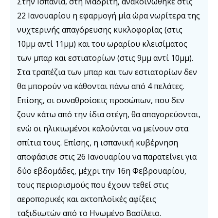
Στην Ισπανία, στη Μαδρίτη, ανακοινώθηκε στις
22 Ιανουαρίου η εφαρμογή μία ώρα νωρίτερα της
νυχτερινής απαγόρευσης κυκλοφορίας (στις
10μμ αντί 11μμ) και του ωραρίου κλεισίματος
των μπαρ και εστιατορίων (στις 9μμ αντί 10μμ).
Στα τραπέζια των μπαρ και των εστιατορίων δεν
θα μπορούν να κάθονται πάνω από 4 πελάτες.
Επίσης, οι συναθροίσεις προσώπων, που δεν
ζουν κάτω από την ίδια στέγη, θα απαγορεύονται,
ενώ οι ηλικιωμένοι καλούνται να μείνουν στα
σπίτια τους. Επίσης, η ισπανική κυβέρνηση
αποφάσισε στις 26 Ιανουαρίου να παρατείνει για
δύο εβδομάδες, μέχρι την 16η Φεβρουαρίου,
τους περιορισμούς που έχουν τεθεί στις
αεροπορικές και ακτοπλοϊκές αφίξεις
ταξιδιωτών από το Ηνωμένο Βασίλειο.