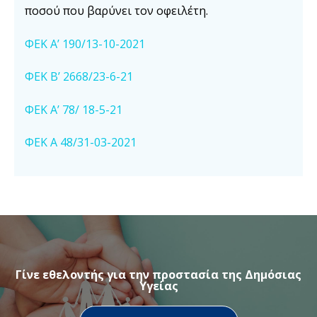
ποσού που βαρύνει τον οφειλέτη.
ΦΕΚ Α’ 190/13-10-2021
ΦΕΚ Β’ 2668/23-6-21
ΦΕΚ Α’ 78/ 18-5-21
ΦΕΚ Α 48/31-03-2021
Γίνε εθελοντής για την προστασία της Δημόσιας
Υγείας