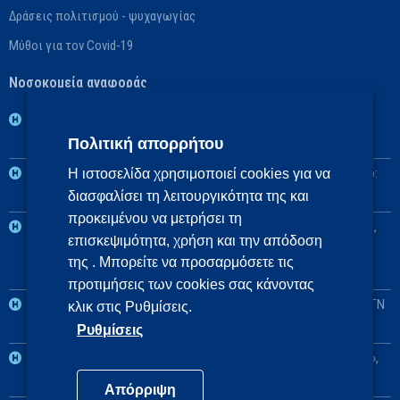
Δράσεις πολιτισμού - ψυχαγωγίας
Μύθοι για τον Covid-19
Νοσοκομεία αναφοράς
1η ΥΠΕ: Βασικό: ΓΝ Νοσημάτων Θώρακος Αθηνών «Η Σωτηρία»,
Πολιτική απορρήτου
Αναπληρωματικό: ΓΝ Αθηνών «Ο Ευαγγελισμός»
2η ΥΠΕ: Βασικό: Πανεπιστημιακό ΓΝ «Αττικόν», Αναπληρωματικό:
Η ιστοσελίδα χρησιμοποιεί cookies για να
διασφαλίσει τη λειτουργικότητα της και
ΓΝ Ελευσίνας «Θριάσιο»
προκειμένου να μετρήσει τη
3η και 4η ΥΠΕ: Βασικό: Πανεπιστημιακό ΓΝ Θεσσαλονίκης ΑΧΕΠΑ,
επισκεψιμότητα, χρήση και την απόδοση
Αναπληρωματικά: Πανεπιστημιακό ΓΝ Αλεξανδρούπολης, ΓΝ
της . Μπορείτε να προσαρμόσετε τις
Πτολεμαΐδας «Μποδοσάκειο»
προτιμήσεις των cookies σας κάνοντας
5η ΥΠΕ: Βασικό: Πανεπιστημιακό ΓΝ Λάρισας, Αναπληρωματικό: ΓΝ
κλικ στις Ρυθμίσεις.
Λαμίας
Ρυθμίσεις
6η ΥΠΕ: Βασικό: Πανεπιστημιακό ΓΝ Πατρών «Παναγιά η Βοήθεια»,
Αναπληρωματικό: Πανεπιστημιακό ΓΝ Ιωαννίνων
Απόρριψη