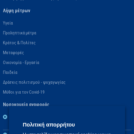
Λήψη μέτρων
Υγεία
Προληπτικά μέτρα
Κράτος & Πολίτες
Μεταφορές
Οικονομία - Εργασία
Παιδεία
Δράσεις πολιτισμού - ψυχαγωγίας
Μύθοι για τον Covid-19
Νοσοκομεία αναφοράς
1η ΥΠΕ: Βασικό: ΓΝ Νοσημάτων Θώρακος Αθηνών «Η Σωτηρία»,
Πολιτική απορρήτου
Αναπληρωματικό: ΓΝ Αθηνών «Ο Ευαγγελισμός»