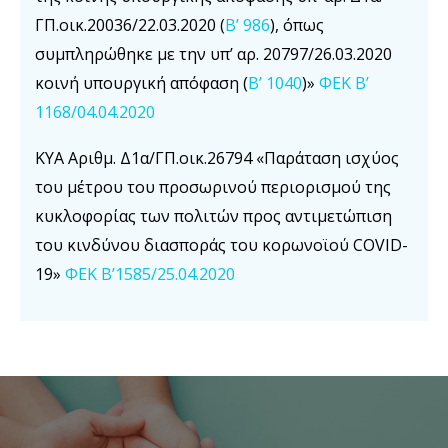
ΓΠ.οικ.20036/22.03.2020 (
Β’ 986
), όπως
συμπληρώθηκε με την υπ’ αρ. 20797/26.03.2020
κοινή υπουργική απόφαση (
Β’ 1040
)»
ΦΕΚ Β’
1168/04.04.2020
ΚΥΑ Αριθμ. Δ1α/ΓΠ.οικ.26794 «Παράταση ισχύος
του μέτρου του προσωρινού περιορισμού της
κυκλοφορίας των πολιτών προς αντιμετώπιση
του κινδύνου διασποράς του κορωνοϊού COVID-
19»
ΦΕΚ Β’1585/25.04.2020