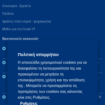
Οικονομία - Εργασία
Παιδεία
Δράσεις πολιτισμού - ψυχαγωγίας
Μύθοι για τον Covid-19
Νοσοκομεία αναφοράς
1η ΥΠΕ: Βασικό: ΓΝ Νοσημάτων Θώρακος Αθηνών «Η Σωτηρία»,
Πολιτική απορρήτου
Αναπληρωματικό: ΓΝ Αθηνών «Ο Ευαγγελισμός»
2η ΥΠΕ: Βασικό: Πανεπιστημιακό ΓΝ «Αττικόν», Αναπληρωματικό:
Η ιστοσελίδα χρησιμοποιεί cookies για να
διασφαλίσει τη λειτουργικότητα της και
ΓΝ Ελευσίνας «Θριάσιο»
προκειμένου να μετρήσει τη
3η και 4η ΥΠΕ: Βασικό: Πανεπιστημιακό ΓΝ Θεσσαλονίκης ΑΧΕΠΑ,
επισκεψιμότητα, χρήση και την απόδοση
Αναπληρωματικά: Πανεπιστημιακό ΓΝ Αλεξανδρούπολης, ΓΝ
της . Μπορείτε να προσαρμόσετε τις
Πτολεμαΐδας «Μποδοσάκειο»
προτιμήσεις των cookies σας κάνοντας
5η ΥΠΕ: Βασικό: Πανεπιστημιακό ΓΝ Λάρισας, Αναπληρωματικό: ΓΝ
κλικ στις Ρυθμίσεις.
Λαμίας
Ρυθμίσεις