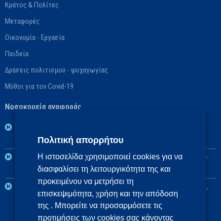
Κράτος & Πολίτες
Μεταφορές
Οικονομία - Εργασία
Παιδεία
Δράσεις πολιτισμού - ψυχαγωγίας
Μύθοι για τον Covid-19
Νοσοκομεία αναφοράς
1η ΥΠΕ: Βασικό: ΓΝ Νοσημάτων Θώρακος Αθηνών «Η Σωτηρία»,
Πολιτική απορρήτου
Αναπληρωματικό: ΓΝ Αθηνών «Ο Ευαγγελισμός»
2η ΥΠΕ: Βασικό: Πανεπιστημιακό ΓΝ «Αττικόν», Αναπληρωματικό:
Η ιστοσελίδα χρησιμοποιεί cookies για να
διασφαλίσει τη λειτουργικότητα της και
ΓΝ Ελευσίνας «Θριάσιο»
προκειμένου να μετρήσει τη
3η και 4η ΥΠΕ: Βασικό: Πανεπιστημιακό ΓΝ Θεσσαλονίκης ΑΧΕΠΑ,
επισκεψιμότητα, χρήση και την απόδοση
Αναπληρωματικά: Πανεπιστημιακό ΓΝ Αλεξανδρούπολης, ΓΝ
της . Μπορείτε να προσαρμόσετε τις
Πτολεμαΐδας «Μποδοσάκειο»
προτιμήσεις των cookies σας κάνοντας