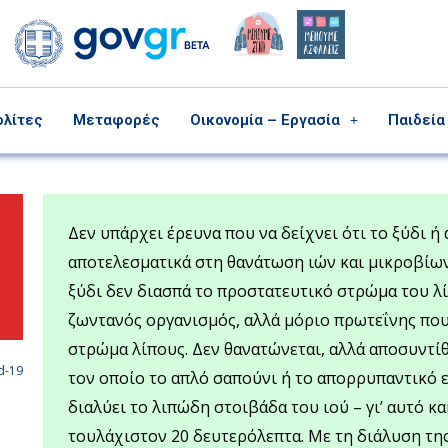
ολίτες
Μεταφορές
Οικονομία – Εργασία
Παιδεία
Δεν υπάρχει έρευνα που να δείχνει ότι το ξύδι ή
αποτελεσματικά στη θανάτωση ιών και μικροβίων.
ξύδι δεν διασπά το προστατευτικό στρώμα του λί
ζωντανός οργανισμός, αλλά μόριο πρωτεΐνης που
στρώμα λίπους. Δεν θανατώνεται, αλλά αποσυντίθε
d-19
τον οποίο το απλό σαπούνι ή το απορρυπαντικό ε
διαλύει το λιπώδη στοιβάδα του ιού – γι’ αυτό κα
τουλάχιστον 20 δευτερόλεπτα. Με τη διάλυση της