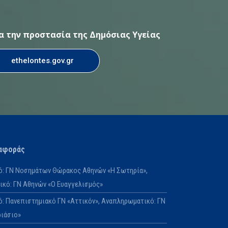
ια την προστασία της Δημόσιας Υγείας
ethelontes.gov.gr
αφοράς
κό: ΓΝ Νοσημάτων Θώρακος Αθηνών «Η Σωτηρία»,
κό: ΓΝ Αθηνών «Ο Ευαγγελισμός»
κό: Πανεπιστημιακό ΓΝ «Αττικόν», Αναπληρωματικό: ΓΝ
ριάσιο»