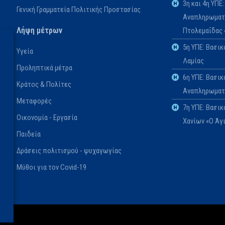
3η και 4η ΥΠ
Γενική Γραμματεία Πολιτικής Προστασίας
Αναπληρωματι
Λήψη μέτρων
Πτολεμαΐδας
5η ΥΠΕ: Βασι
Υγεία
Λαμίας
Προληπτικά μέτρα
6η ΥΠΕ: Βασικ
Κράτος & Πολίτες
Αναπληρωματι
Μεταφορές
7η ΥΠΕ: Βασι
Οικονομία - Εργασία
Χανίων «Ο Άγ
Παιδεία
Δράσεις πολιτισμού - ψυχαγωγίας
Μύθοι για τον Covid-19