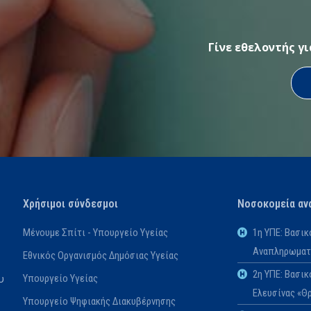
Γίνε εθελοντής γ
Χρήσιμοι σύνδεσμοι
Νοσοκομεία αν
Μένουμε Σπίτι - Υπουργείο Υγείας
1η ΥΠΕ: Βασι
Αναπληρωματι
Εθνικός Οργανισμός Δημόσιας Υγείας
2η ΥΠΕ: Βασι
Υπουργείο Υγείας
υ
Ελευσίνας «Θ
Υπουργείο Ψηφιακής Διακυβέρνησης