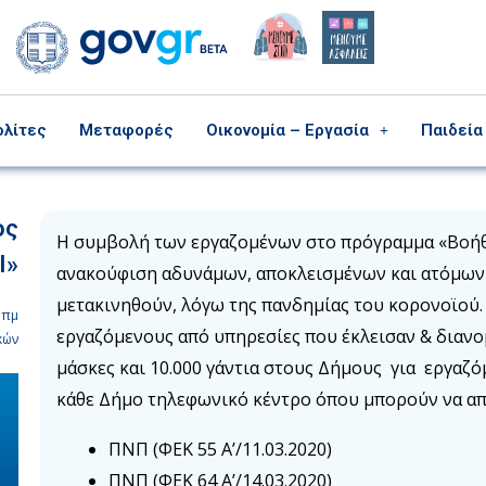
ολίτες
Μεταφορές
Οικονομία – Εργασία
Παιδεία
ος
H συμβολή των εργαζομένων στο πρόγραμμα «Βοήθει
Ι»
ανακούφιση αδυνάμων, αποκλεισμένων και ατόμων 
μετακινηθούν, λόγω της πανδημίας του κορονοϊού.
 πμ
εργαζόμενους από υπηρεσίες που έκλεισαν & διανο
κών
μάσκες και 10.000 γάντια στους Δήμους για εργαζό
κάθε Δήμο τηλεφωνικό κέντρο όπου μπορούν να απε
ΠΝΠ (ΦΕΚ 55 Α’/11.03.2020)
ΠΝΠ (ΦΕΚ 64 Α’/14.03.2020)