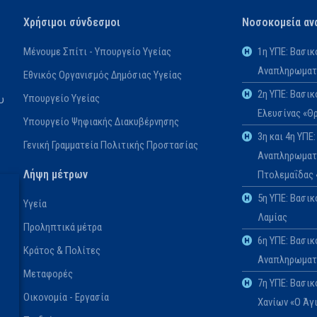
Χρήσιμοι σύνδεσμοι
Νοσοκομεία αν
Μένουμε Σπίτι - Υπουργείο Υγείας
1η ΥΠΕ: Βασι
Αναπληρωματι
Εθνικός Οργανισμός Δημόσιας Υγείας
2η ΥΠΕ: Βασι
Υπουργείο Υγείας
υ
Ελευσίνας «Θ
Υπουργείο Ψηφιακής Διακυβέρνησης
3η και 4η ΥΠ
Γενική Γραμματεία Πολιτικής Προστασίας
Αναπληρωματι
Λήψη μέτρων
Πτολεμαΐδας
5η ΥΠΕ: Βασι
Υγεία
Λαμίας
Προληπτικά μέτρα
6η ΥΠΕ: Βασικ
Κράτος & Πολίτες
Αναπληρωματι
Μεταφορές
7η ΥΠΕ: Βασι
Οικονομία - Εργασία
Χανίων «Ο Άγ