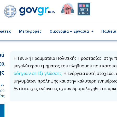
ολίτες
Μεταφορές
Οικονομία – Εργασία
Παιδεία
ού
Η Γενική Γραμματεία Πολιτικής Προστασίας, στην
τα
μεγαλύτερου τμήματος του πληθυσμού που κατοικε
ης
οδηγιών σε έξι γλώσσες
. Η ενέργεια αυτή στοχεύε
μηνυμάτων πρόληψης και στην καλύτερη ενημέρω
 μμ
Αντίστοιχες ενέργειες έχουν δρομολογηθεί σε αρκ
τρα
ίας