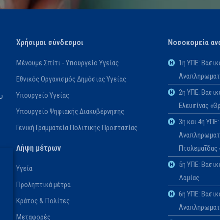
Χρήσιμοι σύνδεσμοι
Νοσοκομεία αν
Μένουμε Σπίτι - Υπουργείο Υγείας
1η ΥΠΕ: Βασι
Αναπληρωματι
Εθνικός Οργανισμός Δημόσιας Υγείας
2η ΥΠΕ: Βασι
Υπουργείο Υγείας
υ
Ελευσίνας «Θ
Υπουργείο Ψηφιακής Διακυβέρνησης
3η και 4η ΥΠ
Γενική Γραμματεία Πολιτικής Προστασίας
Αναπληρωματι
Λήψη μέτρων
Πτολεμαΐδας
5η ΥΠΕ: Βασι
Υγεία
Λαμίας
Προληπτικά μέτρα
6η ΥΠΕ: Βασικ
Κράτος & Πολίτες
Αναπληρωματι
Μεταφορές