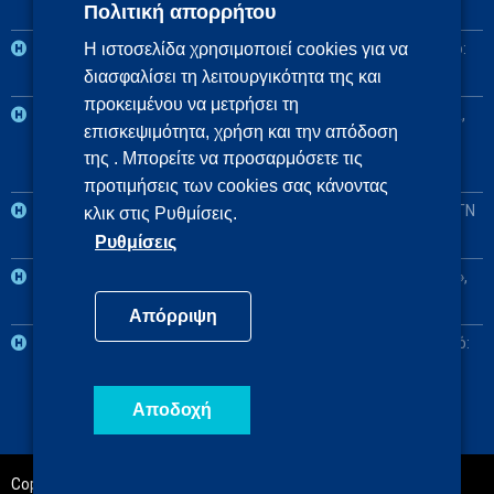
Πολιτική απορρήτου
Αναπληρωματικό: ΓΝ Αθηνών «Ο Ευαγγελισμός»
2η ΥΠΕ: Βασικό: Πανεπιστημιακό ΓΝ «Αττικόν», Αναπληρωματικό:
Η ιστοσελίδα χρησιμοποιεί cookies για να
διασφαλίσει τη λειτουργικότητα της και
ΓΝ Ελευσίνας «Θριάσιο»
προκειμένου να μετρήσει τη
3η και 4η ΥΠΕ: Βασικό: Πανεπιστημιακό ΓΝ Θεσσαλονίκης ΑΧΕΠΑ,
επισκεψιμότητα, χρήση και την απόδοση
Αναπληρωματικά: Πανεπιστημιακό ΓΝ Αλεξανδρούπολης, ΓΝ
της . Μπορείτε να προσαρμόσετε τις
Πτολεμαΐδας «Μποδοσάκειο»
προτιμήσεις των cookies σας κάνοντας
5η ΥΠΕ: Βασικό: Πανεπιστημιακό ΓΝ Λάρισας, Αναπληρωματικό: ΓΝ
κλικ στις Ρυθμίσεις.
Λαμίας
Ρυθμίσεις
6η ΥΠΕ: Βασικό: Πανεπιστημιακό ΓΝ Πατρών «Παναγιά η Βοήθεια»,
Αναπληρωματικό: Πανεπιστημιακό ΓΝ Ιωαννίνων
Απόρριψη
7η ΥΠΕ: Βασικό: Πανεπιστημιακό ΓΝ Ηρακλείου, Αναπληρωματικό:
ΓΝ Χανίων «Ο Άγιος Γεώργιος»
Αποδοχή
Copyright@2020 | Powered by
Indigital