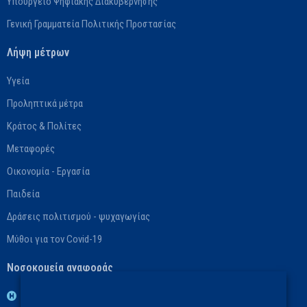
Υπουργείο Ψηφιακής Διακυβέρνησης
Γενική Γραμματεία Πολιτικής Προστασίας
Λήψη μέτρων
Υγεία
Προληπτικά μέτρα
Κράτος & Πολίτες
Μεταφορές
Οικονομία - Εργασία
Παιδεία
Δράσεις πολιτισμού - ψυχαγωγίας
Μύθοι για τον Covid-19
Νοσοκομεία αναφοράς
1η ΥΠΕ: Βασικό: ΓΝ Νοσημάτων Θώρακος Αθηνών «Η Σωτηρία»,