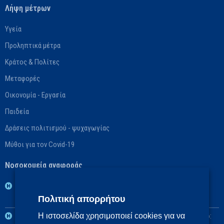
Λήψη μέτρων
Υγεία
Προληπτικά μέτρα
Κράτος & Πολίτες
Μεταφορές
Οικονομία - Εργασία
Παιδεία
Δράσεις πολιτισμού - ψυχαγωγίας
Μύθοι για τον Covid-19
Νοσοκομεία αναφοράς
1η ΥΠΕ: Βασικό: ΓΝ Νοσημάτων Θώρακος Αθηνών «Η Σωτηρία»,
Πολιτική απορρήτου
Αναπληρωματικό: ΓΝ Αθηνών «Ο Ευαγγελισμός»
2η ΥΠΕ: Βασικό: Πανεπιστημιακό ΓΝ «Αττικόν», Αναπληρωματικό:
Η ιστοσελίδα χρησιμοποιεί cookies για να