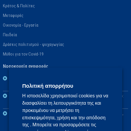
Κράτος & Πολίτες
Μεταφορές
Οικονομία - Εργασία
Παιδεία
Δράσεις πολιτισμού - ψυχαγωγίας
Μύθοι για τον Covid-19
Νοσοκομεία αναφοράς
1η ΥΠΕ: Βασικό: ΓΝ Νοσημάτων Θώρακος Αθηνών «Η Σωτηρία»,
Πολιτική απορρήτου
Αναπληρωματικό: ΓΝ Αθηνών «Ο Ευαγγελισμός»
2η ΥΠΕ: Βασικό: Πανεπιστημιακό ΓΝ «Αττικόν», Αναπληρωματικό:
Η ιστοσελίδα χρησιμοποιεί cookies για να
διασφαλίσει τη λειτουργικότητα της και
ΓΝ Ελευσίνας «Θριάσιο»
προκειμένου να μετρήσει τη
3η και 4η ΥΠΕ: Βασικό: Πανεπιστημιακό ΓΝ Θεσσαλονίκης ΑΧΕΠΑ,
επισκεψιμότητα, χρήση και την απόδοση
Αναπληρωματικά: Πανεπιστημιακό ΓΝ Αλεξανδρούπολης, ΓΝ
της . Μπορείτε να προσαρμόσετε τις
Πτολεμαΐδας «Μποδοσάκειο»