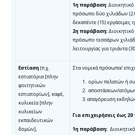
1η παράβαση
: Διοικητικ
πρόσωπο δύο χιλιάδων (2.0
δεκαπέντε (15) εργάσιμες 
2η παράβαση:
Διοικητικό
πρόσωπο τεσσάρων χιλιάδω
λειτουργίας για τριάντα (3
Εστίαση
(π.χ.
Στα νομικά πρόσωπα/ επιχε
εστιατόρια [πλην
ορίων πελατών ή σ
φοιτητικών
αποστάσεων/ατόμων
εστιατορίων], καφέ,
απαγόρευση εκδηλ
κυλικεία [πλην
κυλικείων
Για επιχειρήσεις έως 20 τ
εκπαιδευτικών
δομών],
1η παράβαση:
Διοικητικό