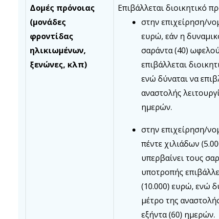
Δομές πρόνοιας
Επιβάλλεται διοικητικό πρ
(μονάδες
στην επιχείρηση/νο
φροντίδας
ευρώ, εάν η δυναμικ
ηλικιωμένων,
σαράντα (40) ωφελο
ξενώνες, κλπ)
επιβάλλεται διοικητ
ενώ δύναται να επιβ
αναστολής λειτουργί
ημερών.
στην επιχείρηση/νο
πέντε χιλιάδων (5.0
υπερβαίνει τους σα
υποτροπής επιβάλλε
(10.000) ευρώ, ενώ δ
μέτρο της αναστολής
εξήντα (60) ημερών.