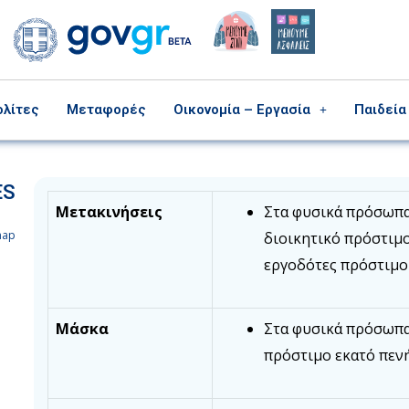
ολίτες
Μεταφορές
Οικονομία – Εργασία
Παιδεία
ES
Μετακινήσεις
Στα φυσικά πρόσωπα
map
διοικητικό πρόστιμο
εργοδότες πρόστιμο
Μάσκα
Στα φυσικά πρόσωπα
πρόστιμο εκατό πενή