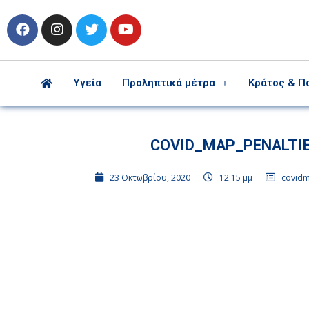
Υγεία
Προληπτικά μέτρα
Κράτος & Π
COVID_MAP_PENALTI
23 Οκτωβρίου, 2020
12:15 μμ
covid