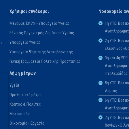
Χρήσιμοι σύνδεσμοι
Νοσοκομεία αν
Μένουμε Σπίτι - Υπουργείο Υγείας
1η ΥΠΕ: Βασι
Αναπληρωματι
Εθνικός Οργανισμός Δημόσιας Υγείας
2η ΥΠΕ: Βασι
Υπουργείο Υγείας
υ
Ελευσίνας «Θ
Υπουργείο Ψηφιακής Διακυβέρνησης
3η και 4η ΥΠ
Γενική Γραμματεία Πολιτικής Προστασίας
Αναπληρωματι
Λήψη μέτρων
Πτολεμαΐδας
5η ΥΠΕ: Βασι
Υγεία
Λαμίας
Προληπτικά μέτρα
6η ΥΠΕ: Βασικ
Κράτος & Πολίτες
Αναπληρωματι
Μεταφορές
7η ΥΠΕ: Βασι
Οικονομία - Εργασία
Χανίων «Ο Άγ