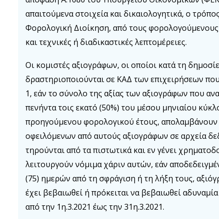
απαιτούμενα στοιχεία και δικαιολογητικά, ο τρόπο
Φορολογική Διοίκηση, από τους φορολογούμενους 
και τεχνικές ή διαδικαστικές λεπτομέρειες.
Οι κομιστές αξιογράφων, οι οποίοι κατά τη δημοσί
δραστηριοποιούνται σε ΚΑΔ των επιχειρήσεων που
1, εάν το σύνολο της αξίας των αξιογράφων που αν
πενήντα τοις εκατό (50%) του μέσου μηνιαίου κύκ
προηγούμενου φορολογικού έτους, απολαμβάνουν 
οφειλόμενων από αυτούς αξιογράφων σε αρχεία δ
τηρούνται από τα πιστωτικά και εν γένει χρηματοδ
λειτουργούν νόμιμα χάριν αυτών, εάν αποδεδειγμ
(75) ημερών από τη σφράγιση ή τη λήξη τους, αξιόγ
έχει βεβαιωθεί ή πρόκειται να βεβαιωθεί αδυναμί
από την 1η.3.2021 έως την 31η.3.2021.