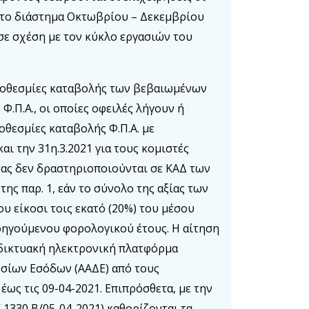
 το διάστημα Οκτωβρίου – Δεκεμβρίου
σε σχέση με τον κύκλο εργασιών του
οθεσμίες καταβολής των βεβαιωμένων
Φ.Π.Α., οι οποίες οφειλές λήγουν ή
ροθεσμίες καταβολής Φ.Π.Α. με
ι την 31η.3.2021 για τους κομιστές
σας δεν δραστηριοποιούνται σε ΚΑΔ των
ς παρ. 1, εάν το σύνολο της αξίας των
υ είκοσι τοις εκατό (20%) του μέσου
ηγούμενου φορολογικού έτους. Η αίτηση
αδικτυακή ηλεκτρονική πλατφόρμα
σίων Εσόδων (ΑΑΔΕ) από τους
ως τις 09-04-2021. Επιπρόσθετα, με την
1330 Β/05-04-2021) καθορίζονται τα