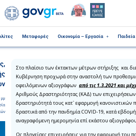
ολίτες
Μεταφορές
Οικονομία – Εργασία
Παιδεία
ς,
Στο πλαίσιο των έκτακτων μέτρων στήριξης και διε
ής
Κυβέρνηση προχωρά στην αναστολή των προθεσμι
ων
οφειλόμενων αξιογράφων
από τις 1.3.2021 και μέχ
Αριθμούς Δραστηριότητας (ΚΑΔ) των επιχειρήσεων π
 μμ
δραστηριότητά τους κατ` εφαρμογή κανονιστικών π
σία
δραστικά από την πανδημία COVID-19, κατά εβδομήν
κών
αναγραφόμενη ημερομηνία επί εκάστου αξιογράφο
Ως πληγείσες επιχειρήσεις για την εφαρμογή του π