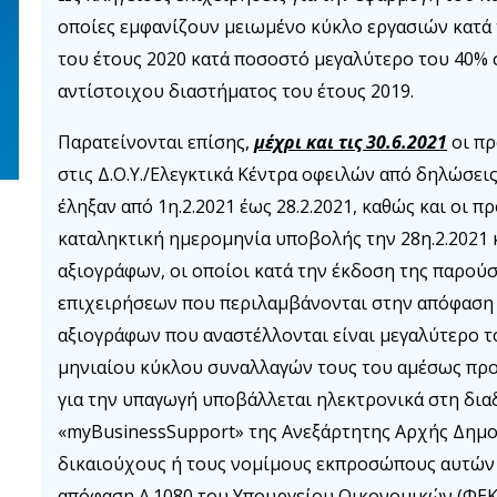
οποίες εμφανίζουν μειωμένο κύκλο εργασιών κατά
του έτους 2020 κατά ποσοστό μεγαλύτερο του 40% 
αντίστοιχου διαστήματος του έτους 2019.
Παρατείνονται επίσης,
μέχρι και τις 30.6.2021
οι πρ
στις Δ.Ο.Υ./Ελεγκτικά Κέντρα οφειλών από δηλώσεις 
έληξαν από 1η.2.2021 έως 28.2.2021, καθώς και οι π
καταληκτική ημερομηνία υποβολής την 28η.2.2021 κα
αξιογράφων, οι οποίοι κατά την έκδοση της παρού
επιχειρήσεων που περιλαμβάνονται στην απόφαση τη
αξιογράφων που αναστέλλονται είναι μεγαλύτερο το
μηνιαίου κύκλου συναλλαγών τους του αμέσως προ
για την υπαγωγή υποβάλλεται ηλεκτρονικά στη δι
«myBusinessSupport» της Ανεξάρτητης Αρχής Δημο
δικαιούχους ή τους νομίμους εκπροσώπους αυτών έ
απόφαση Α.1080 του Υπουργείου Οικονομικών (ΦΕΚ 