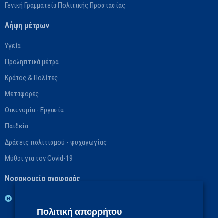
Γενική Γραμματεία Πολιτικής Προστασίας
Λήψη μέτρων
Υγεία
Προληπτικά μέτρα
Κράτος & Πολίτες
Μεταφορές
Οικονομία - Εργασία
Παιδεία
Δράσεις πολιτισμού - ψυχαγωγίας
Μύθοι για τον Covid-19
Νοσοκομεία αναφοράς
1η ΥΠΕ: Βασικό: ΓΝ Νοσημάτων Θώρακος Αθηνών «Η Σωτηρία»,
Πολιτική απορρήτου
Αναπληρωματικό: ΓΝ Αθηνών «Ο Ευαγγελισμός»