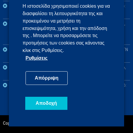
2η ΥΠΕ: Βασικό: Πανεπιστημιακό ΓΝ «Αττικόν», Αναπληρωματικό:
Η ιστοσελίδα χρησιμοποιεί cookies για να
διασφαλίσει τη λειτουργικότητα της και
ΓΝ Ελευσίνας «Θριάσιο»
προκειμένου να μετρήσει τη
3η και 4η ΥΠΕ: Βασικό: Πανεπιστημιακό ΓΝ Θεσσαλονίκης ΑΧΕΠΑ,
επισκεψιμότητα, χρήση και την απόδοση
Αναπληρωματικά: Πανεπιστημιακό ΓΝ Αλεξανδρούπολης, ΓΝ
της . Μπορείτε να προσαρμόσετε τις
Πτολεμαΐδας «Μποδοσάκειο»
προτιμήσεις των cookies σας κάνοντας
5η ΥΠΕ: Βασικό: Πανεπιστημιακό ΓΝ Λάρισας, Αναπληρωματικό: ΓΝ
κλικ στις Ρυθμίσεις.
Λαμίας
Ρυθμίσεις
6η ΥΠΕ: Βασικό: Πανεπιστημιακό ΓΝ Πατρών «Παναγιά η Βοήθεια»,
Αναπληρωματικό: Πανεπιστημιακό ΓΝ Ιωαννίνων
Απόρριψη
7η ΥΠΕ: Βασικό: Πανεπιστημιακό ΓΝ Ηρακλείου, Αναπληρωματικό:
ΓΝ Χανίων «Ο Άγιος Γεώργιος»
Αποδοχή
Copyright@2020 | Powered by
Indigital